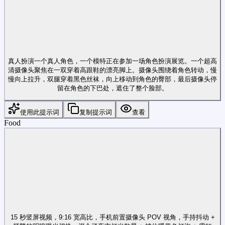
真人扮演一个真人角色，一个模特正在参加一场角色扮演展览。一个超高
清摄像头聚焦在一双穿着高跟鞋的漂亮脚上。摄像头围绕着角色转动，慢
慢向上拉升，双腿穿着黑色丝袜，向上移动到角色的臀部，最后摄像头停
留在角色的下巴处，遮住了整个脸部。
使用此提示词
复制提示词
查看
Food
15 秒竖屏视频，9:16 宽高比，手机前置摄像头 POV 视角，手持抖动 +