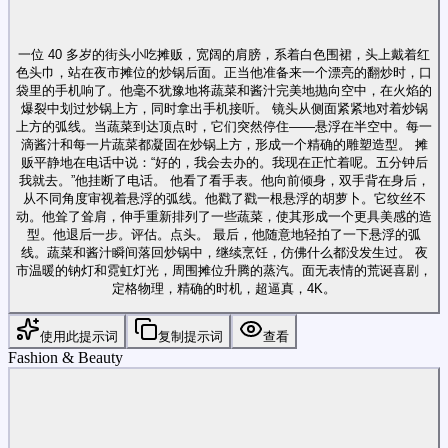
一位 40 多岁的街头小吃摊贩，宽阔的肩膀，系着白色围裙，头上戴着红
色头巾，站在夜市摊位的炒锅后面。正当他准备来一个漂亮的翻炒时，口
袋里的手机响了。他毫不犹豫地将蔬菜和酱汁完美地抛向空中，在火焰的
爆裂中划过炒锅上方，同时拿出手机接听。 镜头从侧面紧紧地对着炒锅
上方的弧线。当蔬菜到达顶点时，它们突然停住——悬浮在半空中。每一
滴酱汁和每一片蔬菜都凝固在炒锅上方，形成一个精确的雕塑造型。 摊
贩平静地在电话中说：“好的，我会去办的。我现在正忙着呢。五分钟后
我就去。”他挂断了电话。 他看了看手表。他向前倾身，双手背在身后，
从不同角度审视着悬浮的弧线。他戳了戳一根悬浮的胡萝卜。它纹丝不
动。他耸了耸肩，伸手重新排列了一些蔬菜，使其形成一个更具美感的造
型。他退后一步。评估。点头。 最后，他随意地轻拍了一下悬浮的弧
线。蔬菜和酱汁瞬间落回炒锅中，继续烹饪，仿佛什么都没发生过。 夜
市温暖的钠灯和霓虹灯光，周围摊位升腾的蒸汽。面无表情的荒诞喜剧，
定格物理，精确的时机，超逼真，4K。
使用此提示词
复制提示词
查看
Fashion & Beauty