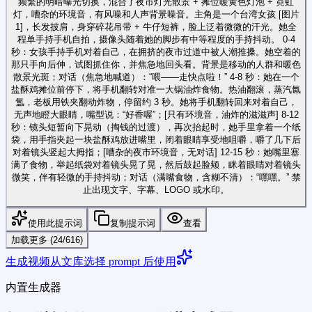
频繁的明暗曝光切换，混合了夜市灯光散景 + 摊位暖黄色灯泡 + 霓虹
灯，嘈杂的环境音，有风噪和人声背景噪音。主角是一个台湾女孩 [图片
1]，长发披肩，身穿碎花吊带 + 牛仔短裤，脸上泛着微微的汗光。她全
程单手持手机自拍，摄像头随着她的脚步有中等程度的手持抖动。 0-4
秒：女孩手持手机对着自己，在拥挤的夜市过道中被人潮推搡。她空着的
那只手向后伸，试图抓住你，并焦急地回头看。背景是移动的人群和暖色
散景光斑；对话（焦急地喊道）：“喂——走快点啦！” 4-8 秒：她在一个
盐酥鸡摊位前停下，将手机翻转对准一大锅油炸食物。热油翻滚，蒸汽氤
氲，老板用铁夹翻动炸物，停留约 3 秒。她将手机翻转回来对着自己，
无声地瞪大眼睛，嘴型说：“好香喔”；[只有环境音，油炸的滋滋声] 8-12
秒：镜头短暂向下晃动（掏钱的过渡），再次抬起时，她手里拿着一个纸
袋，用手指夹起一块盐酥鸡放进嘴里，闭着眼睛享受地咀嚼，嚼了几下后
对着镜头竖起大拇指；[嘈杂的夜市环境音，无对话] 12-15 秒：她嘴里塞
满了食物，举起纸袋对着镜头晃了晃，然后鼓起脸颊，眯着眼睛对着镜头
微笑，伴有轻微的手持抖动；对话（满嘴食物，含糊不清）：“嘿嘿。” 禁
止出现文字、字幕、LOGO 或水印。
使用此提示词
复制提示词
查看
加载更多 (24/616)
生成视频
从文库选择 prompt 后使用
内置生成器