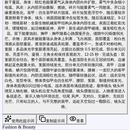
躯干蔓延。身体：暗红色能量雾气从身体内部向外扩散。雾气中夹杂细小
电弧。风衣：从内部开始撕裂、燃烧。碎片与能量雾气一同散落。开口边
缘逐渐焦化。装甲：仿生装甲碎片脱落。碎片短暂悬浮空中。随后重组并
重新附着于身体。镜头：画面因能量冲击短暂失焦。随后迅速稳定。9-12
秒 · 增殖新材：全新生物机械装甲结构从身体内部生成。表面泛着虹彩光
泽。缓慢蠕动，如活物般延伸。肩甲：新生成的肩甲碰撞。爆发暗红色火
花。留下能量蚀刻。胸甲：胸甲随着心跳缓慢开合。缝隙中闪烁微弱光
芒。衣物：原风衣被能量场从身体上剥离，飞出画面。面部覆盖：粉白色
薄膜从面部蔓延。逐渐拼凑成面具轮廓。覆盖率不一。形成不对称结构。
复眼：多晶体光学复眼逐渐亮起。左眼比右眼快 0.5 秒完成。部分单元闪
烁。亮度不均。凝视：主角全程保持直视前方。12-15 秒 · 完成头盔：双
复眼完全结合。整个面部被面具覆盖。头盔顶部生长出王冠状结构。边缘
燃起蓝色能量火焰。复眼持续发光。部分单元仍有轻微闪烁。肩甲：边缘
卷曲。鳞片纹路明显。缝隙中渗出微弱能量液体。腰侧：一道巨大的装甲
裂缝尚未闭合。内部流淌暗红色流光。随呼吸轻微起伏。战衣：战衣呈纯
白色。造型夸张。整体类似甲虫仿生机甲。腰部、复眼、裂缝持续发光。
身体表面偶尔闪过细小电弧。战衣表面布满战损痕迹。最终镜头 镜头环
绕至人物右侧。镜头机位变为高角度拍摄。镜头缓慢拉远。人物逐渐进入
备战姿态。展示人物与环境信息。结尾 风声。无对白。无爆炸。无炫目
光芒。只有站立的人。与不完整的装甲。远处天空划过一颗陨石。镜头定
格。
使用此提示词
复制提示词
查看
Fashion & Beauty