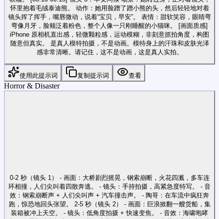
怀里抱着毛绒泰迪熊。 动作：她用脸蹭了蹭小熊的头，然后轻轻地对着
镜头挥了挥手，嘴唇微动，说着“宝贝，早安”。 表情：甜软笑容，眼睛弯
弯像月牙，脸颊泛着粉色，整个人像一只刚睡醒的小猫咪。 [画面质感]
iPhone 原相机直出感，轻微颗粒感，运动模糊，非刻意抓拍角度，构图
随意但真实。 是真人模特拍摄，不是动画。模特身上的汗珠和皮肤光泽
感非常清晰。请记住，这不是动画，这是真人实拍。
使用此提示词
复制提示词
查看
Horror & Disaster
0-2 秒（镜头 1） - 画面：大桥剧烈摇晃，钢索崩断，火花四溅，多车连
环相撞，人们尖叫着四散奔逃。 - 镜头：手持拍摄，高紧急度特写。 - 音
效：钢索崩断声 + 人们尖叫声 + 汽车撞击声。 - 陶哥：在车流中疯狂奔
跑，惊恐地回头张望。 2-5 秒（镜头 2） - 画面：巨浪掀翻一艘货船，集
装箱被冲上天空。 - 镜头：低角度拍摄 + 快速变焦。 - 音效：海啸咆哮