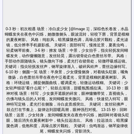
0-3 秒：初次相遇 场景：冷白皮少女 [@Image 1]，深棕色长卷发，水晶
蝴蝶发夹在夜色中闪烁，她微微侧头，眼波流转，轻咬下唇，背景是模糊
的夏夜树影。 风格：纯欲风，暗黑朦胧色调，高噪点胶片颗粒，柔光滤
镜，低分辨率手机摄影感。 关键词：面部特写，慢推近景，夏夜虫鸣，
轻柔钢琴前奏。 3-6 秒：撩发 场景：中景，少女抬手，指尖轻抚发间蝴
蝶发夹，动作慵懒随意，发丝轻晃，露出锁骨处白色蕾丝吊带。 风格：
手部动作跟随镜头，镜头微向下移，柔光打在锁骨处，轻微呼吸感运镜。
关键词：指尖轻抚发丝声，钢琴旋律渐入，破碎风铃声，蕾丝边缘特写。
6-10 秒：侧颜一笑 场景：半身景，少女缓慢侧身，对着镜头眨眼，嘴角
微扬，白色蕾丝吊带在夜色中泛着柔光，背景是模糊的夏夜树影。 风
格：环绕运镜，捕捉侧颜曲线，暖调柔光，轻微运动模糊。 关键词：少
女轻声细语“看什么呢？”，轻鼓点渐强，甜暖氛围感拉满。 10-13 秒：眼
神对视 场景：特写，少女拨开遮眼的碎发，眼神慵懒带笑，直视镜头，
仿佛与镜头后的人对视，发间蝴蝶发夹微闪。 风格：快速切入特写，眼
神特写定格，柔光打在侧脸，冷白皮质感突出。 关键词：发丝轻拂声，
鼓点打在节奏上，旋律达到甜暖高潮，眼神强烈对视。 13-15 秒：回眸
场景：远景，少女转身，发间蝴蝶发夹在夜色中闪烁，她回眸对着镜头眨
眼，随后消失在夏夜树影中，镜头拉远淡出。 风格：拉远淡出，暗黑朦
胧色调，低饱和度，高噪点胶片颗粒。 关键词：虫鸣渐远，钢琴旋律收
尾，蝴蝶发夹闪烁，背影消失。