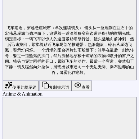
飞车追逐，穿越悬崖城市（单次连续镜头） 镜头从一座雕刻在巨石中的
宏伟悬崖城市俯冲而下，追逐着一道沿着狭窄崖边道路疾驰的微弱光线。
锁定目标：一辆飞车以惊人的速度紧贴峭壁行驶。镜头猛地向前冲刺，然
后迅速拉回，紧接着贴近飞车尾部的推进器：热浪翻滚，碎石从崖边飞
溅，警示灯闪烁。一个坍塌的阳台碎片如雨般落下；骑手在最后一刻急转
弯，躲过一道坠落的拱门，然后流畅地穿梭于晾晒的衣物和敞开的窗户之
间。镜头也穿过同样的开口，紧随飞车的动作。最后一个弯道，突然归于
平静：镜头猛然向外拉伸，展现出城市通向一个无边无际、瀑布滋养的山
谷，薄雾化作彩虹。
使用此提示词
复制提示词
查看
Anime & Animation