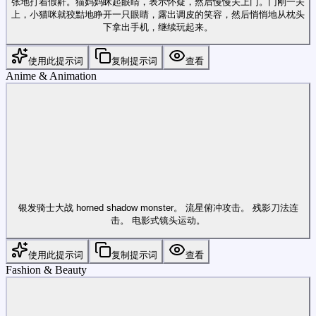
张地打着假鼾。猫妈妈眯起眼睛，表示怀疑，然后慢慢关上门。门刚一关
上，小猫咪就狡黠地睁开一只眼睛，露出调皮的笑容，然后悄悄地从枕头
下拿出手机，继续玩起来。
使用此提示词
复制提示词
查看
Anime & Animation
银发骑士大战 horned shadow monster。 流星俯冲攻击。 残影刀法连
击。 电影式镜头运动。
使用此提示词
复制提示词
查看
Fashion & Beauty