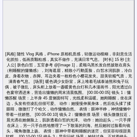
[风格] 随性 Vlog 风格，iPhone 原相机质感，轻微运动模糊，非刻意生活
化抓拍，低画质颗粒感，真实不做作，充满日常气息。 [时长] 15 秒 [主
人公] 肤色白皙，五官参考 @[Image 1]，柔顺乌黑长发自然披散在肩头
（刚睡醒的慵懒感），刘海遮眉，精致小巧鹅蛋脸，白皙水润肌肤，冷白
皮。身着衣物，赤脚。耳边夹着一枚粉色小樱花发夹。甜美软糯气质，充
满青春气息。 [场景] 暖色调少女卧室，床上堆着毛绒泰迪熊和兔子玩
偶，被子微乱，床头柜上放着一盏暖黄色台灯和几本漫画书，阳光透过白
色窗帘洒进来，营造出慵懒的周末清晨氛围。 [00:00-00:05] 镜头 1：慵
懒苏醒 场景：上半身 45 度侧面特写，光线柔和温暖。她刚睡醒，坐在床
边，头发有些凌乱但很可爱。 动作：她慢慢伸展身体，然后低头揉了揉
眼睛，微微打了个哈欠，动作慵懒自然。 表情：眼神半睁，神情慵懒中
带着一丝娇憨。 [00:05-00:10] 镜头 2：慵懒依偎 场景：镜头微微拉近，
晨光洒在她侧脸上，肌肤透着白皙的光泽。 动作：她抬起头，一只手撑
在床上，另一只手自然地整理了一下散落的刘海。然后她转过脸看向镜
头，嘴角微微上扬。 表情：眼神中带着刚睡醒的迷茫，但笑容却很甜美
软糯。 [00:10-00:15] 镜头 3：早安问候 场景：她转过身，正对着镜头，