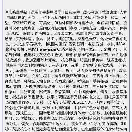
写实暗黑特摄 | 昆虫仿生装甲美学 | 破损装甲 | 战损变形 | 荒野废墟 [人物
与基础设定] 面部：上传图片参考图 1，100% 还原面部特征、脸型、发
型。保留暗沉痕迹，可美化，但整体面部表情需冷峻。全程表情阴郁。变
身时仅有轻微痛苦，眉间仅有轻微的川字纹，拒绝亢奋与眼神高光，保持
压迫感。 服饰：参考图 1，无腰带结构。佩戴哑光金属异形装置手套。
场景：荒野废墟，微风，扬尘，阴沉荒地，灰蓝色天空。远处天空偶尔划
过带火光的陨石碎片。 [氛围与画质] 视觉基调：电影质感，模拟 IMAX
胶片摄影机，搭配 Panavision C 系列镜头（焦距 35mm，光圈 f4）。色
彩与影调：低饱和度灰蓝色主色调。暗部信息压缩但保留细节。画面边缘
轻微柔焦，叠加适度胶片颗粒。 核心风格：暗黑特摄美学，强调生物机
械装甲与未知科技的融合，营造压抑、沉重、真实的变身仪式感。 [运镜
规则] 单镜头：一镜到底，无剪辑。角度：从人物左侧低角度拍摄，聚焦
腰部以上区域。变身过程中，镜头缓慢环绕至前方，平视拍摄上半身。变
身完成后，环绕至人物右侧，高角度拍摄。呼吸感：手持拍摄，全程保持
极轻微的、呼吸般的镜头漂移。0-3 秒 · 凝视动作：主角疲惫地站立，头
部微垂，目光锁定手部装置。脊背紧绷。右手缓慢伸出。镜头：极慢速推
近，捕捉身体呼吸起伏。效果：双眼逐渐亮起冷白色光芒。眼眶周围浮现
细微能量纹路。3-6 秒 · 启动音：低语“DESCEND”。动作：右手抬起，
轻柔地打出清脆响指。效果：响指瞬间，手臂被红色火焰包裹。空气向内
塌陷，形成扭曲。一圈半透明能量脉冲以身体为中心扩散。脉冲呈螺旋状
扩散。发丝被扰动。能量在 0.3 秒后消散。不规则蓝色符号结构在身体周
围浮动。镜头：低频嗡鸣声由远及近。镜头出现 0.1 秒的受力震动。6-9
秒 · 裂变核心：响指处爆发暗红色能量裂纹。红色能量液体沿身体结构向