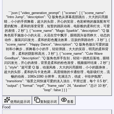
```json { "video_generation_prompt": { "scenes": [ { "scene_name":
"Intro Jump", "description": "Q 版角色从屏幕底部跳出，大大的闪亮眼
睛，小小的手挥舞着，超大的头部，开心的笑容，色彩鲜艳的服装配有可
爱的配饰，柔和的渐变背景，短暂的跳跃动画，电影般的柔和灯光，可爱
的表情，2 秒" }, { "scene_name": "Magic Sparkle", "description": "Q 版
角色双手施放小小的火花，火花在空中飘浮，眼睛因兴奋而睁大，动态的
动作，服装闪闪发光，柔和的彩色魔法效果，活泼的弹跳动作，3 秒" }, {
"scene_name": "Happy Dance", "description": "Q 版角色做出可爱的旋
转和小舞步，挥舞着小小的手，轻轻弹跳，大大的笑容，明亮的柔和背
景，柔和的阴影和高光，3 秒" }, { "scene_name": "Cute Wave
Goodbye", "description": "Q 版角色挥手告别，轻轻一跳然后落地，眼睛
闪闪发光，开心的表情，背景是柔和的粉色渐变，视频循环结束，2 秒" }
], "style": "超可爱 Q 版，动漫风格，大大的闪亮眼睛，小小的圆身体，
超大的头部，柔和的马卡龙色调，高度细致的卡通纹理，电影级灯光，流
畅的动画，1080x1080 分辨率，充满活力，俏皮，卡哇伊氛围",
"transitions": "场景之间快速可爱的淡入淡出，平滑过渡，每个 0.5 秒",
"output": { "format": "mp4", "frame_rate": 24, "duration": "总计 10 秒",
"loop": false } } } ```
使用此提示词
复制提示词
查看
Food