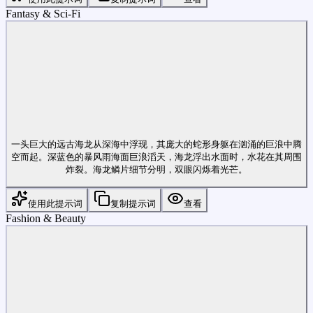
Fantasy & Sci-Fi
一头巨大的远古海龙从深海中浮现，其庞大的蛇形身躯在汹涌的巨浪中腾
空而起。深蓝色的暴风雨海面巨浪滔天，海龙浮出水面时，水花在其周围
炸裂。海龙鳞片细节分明，双眼闪烁着光芒。
使用此提示词
复制提示词
查看
Fashion & Beauty