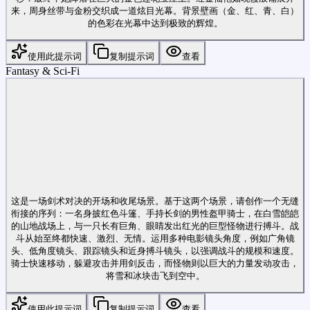
来，周身丝带与金粉交织成一道炫目光幕。背景壁画（金、红、青、白）
的色彩在光幕中达到极致的辉煌。
使用此提示词
复制提示词
查看
Fantasy & Sci-Fi
这是一场剑术对决的开场和收尾场景。基于这两个场景，请创作一个无缝
衔接的序列：一名身披红色斗篷、手持长剑的男性盔甲骑士，在白雪皑皑
的山地战场上，与一只长有巨角、眼睛发出红光的巨型怪物进行搏斗。战
斗从始至终都快速、激烈、无情。运用多种电影镜头角度，例如广角镜
头、低角度镜头、跟踪镜头和近身搏斗镜头，以强调战斗的规模和速度。
骑士快速移动，躲避攻击并用剑反击，而怪物则以巨大的力量发动攻击，
将雪和冰块击飞到空中。
使用此提示词
复制提示词
查看