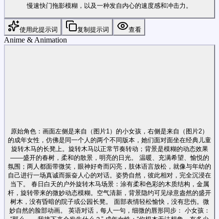
慢速快门拖影模糊，以及一种发自内心的速度感和冲击力。
使用此提示词
复制提示词
查看
Anime & Animation
原始角色：画面左侧是来自（图片1）的小女孩，右侧是来自（图片2）
的成年女性，仿佛是同一个人的两个不同版本，她们面对面坐在经典儿童
旋转木马的长凳上。旋转木马以正常节奏转动；背景是模糊的动态效果
——盛开的春树，柔和的散景，明亮的日光。 温暖、充满希望、愉悦的
氛围；两人都面带微笑，眼神好奇而闪亮，肢体语言放松，就像与年幼的
自己进行一场真诚而振奋人心的对话。姿势自然，彼此相对，完全沉浸在
当下。 春日白天的户外旋转木马场景：涂有柔和色彩的木质结构，金属
杆，旋转带来的微妙动态模糊。空气清新，背景隐约可见绿意盎然的盛开
树木，没有昏暗的院子或公园长凳。 面部表情轻松愉快，没有悲伤。微
妙自然的脸部动画。 英语对话，每人一句，细微的唇形同步： 小女孩：