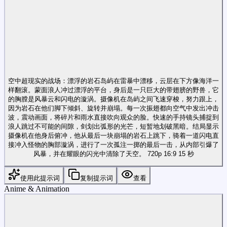
空中超现实的战场：漂浮的岩石岛屿在雷暴中漂移，云层在下方像海洋一
样翻滚。蒙面浪人冲过漂浮的平台，身后是一只巨大的带翅膀的野兽，它
的胸膛是风暴云和闪电的漩涡。摄像机在岛屿之间飞速穿梭，努力跟上，
因为岩石在他们脚下倾斜、旋转并崩塌。每一次振翅都向空气中发出冲击
波，震动画面，将碎片和雨水直接吹向观众的脸。快速的手持镜头捕捉到
浪人跳过不可能的间隙，剑划出弧形的光芒，短暂地划破黑暗。结局显示
摄像机在他身后俯冲，他从最后一块崩塌的岩石上跳下，骑着一道闪电直
接冲入怪物的胸部漩涡，进行了一次孤注一掷的最后一击，从内部引爆了
风暴，并在耀眼的闪光中清除了天空。 720p 16:9 15 秒
使用此提示词
复制提示词
查看
Anime & Animation