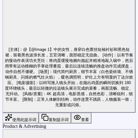
[主体]：@【@Image 1】中的女性，身穿白色蕾丝短袖衬衫和黑色短
裙，留着黑色波浪长发，五官清晰，面部稳定无扭曲。 [动作]：以有节奏
的慢动作表演功夫烹饪：将鸡蛋缓慢地侧向抛起并精准地敲入锅中，然后
用带有运动模糊的手掌处理番茄，最后以连续流畅的推盘动作完成摆盘，
动作自然不僵硬。 [场景]：现代简约厨房，细节丰富（白色瓷砖墙、不锈
钢厨具、闪烁的燃气灶火焰），暖色调照明，炉灶上方有明显的丁达尔效
应。 [电影摄影]：以特写推入镜头开始，在抛出鸡蛋的瞬间切换到 180
度环绕镜头，最后以轻微的拉远镜头展示完成的菜肴，画面流畅、稳定、
无抖动。 [风格/质量]：4K 超高清，电影质感，自然色彩，清晰锐利，细
节丰富。 [限制]：正常人体解剖结构，动作连贯不跳跃，人物服装一致，
无重影或闪烁。
使用此提示词
复制提示词
查看
Product & Advertising