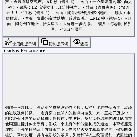
声 + 金属划破空气声。 5-9 秒（镜头 3） - 画面：一个集装箱高速冲向大
桥！ - 镜头：1.2 倍慢动作，压迫性视角。 - 对白（陶哥尖叫）：快闪
开！！ 9-11 秒（镜头 4） - 画面：陶哥极限侧身俯冲翻滚。 - 镜头：跟
踪翻滚。 - 音效：集装箱轰然落地，碎片四溅。 11-12 秒（镜头 5） - 画
面：陶哥倒在地上，抬头望去；大桥进一步坍塌。 - 镜头：惊恐眼神特
写。 - 淡出至黑屏。
使用此提示词
复制提示词
查看
Sports & Performance
创作一张超现实、高动态的橄榄球动作照片，从混乱比赛中低角度、动态
的边线视角拍摄。一名身穿白色球衣的跑锋向镜头冲刺，正处于迈步中，
四肢带有强烈的运动模糊，碎片在空中飞扬。身穿蓝色球衣的防守队员在
他周围碰撞并伸出手臂，形成一个由身体和能量构成的通道。体育场座无
虚席，明亮的日光从上方倾泻而下，光线穿透灰尘和草皮碎片。保持图像
粗犷、高对比度，具有电影般的景深，头盔和球衣上纹理锐利，戏剧性的