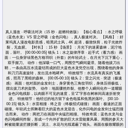
真人漫改 · 呼吸法对决（15 秒 · 超燃特效版） 【核心看点】：水之呼吸
（蓝色水龙）VS 雷之呼吸（金色闪电），真人极速对决。 【风格】：好
莱坞真人漫改电影质感，暗黑武士风，4K 超清，极致快剪，粒子光效炸
裂，无血腥。 【时长】：15 秒 【场景】：月光下的迷雾森林，泥泞地
面，落叶。 [00:00-00:05] 镜头 1：水之旋律序章 · 起手式（蓄力感） 画
面：一位身穿绿黑色方格羽织（外套）的年轻武士，在月光下沉下重心，
双手握刀。 动作：他深吸一口气，周围空气瞬间凝滞。随着他拔刀出
鞘，一条由高压水流凝结而成的巨大蓝色水龙凭空出现，围绕着他的身体
和刀刃高速旋转，发出流水咆哮声。 特效细节：水流具有真实的飞溅
感，照亮了黑暗的森林。 [00:05-00:10] 镜头 2：雷之闪光 · 突进（极速
感） 画面：他对面的金发剑士，身穿黄色三角纹羽织，身体压得极低，
摆出拔刀术的架势。 动作：地面骤然炸裂。他整个人瞬间化作一道耀眼
金色闪电残影，以肉眼不可见的速度，呈“Z”字形在树林间高速折射突
进。 特效细节：他经过的地方留下金色电弧和焦黑的落叶。 [00:10-
00:15] 镜头 3：水雷相撞 · 终之音（终极招式碰撞） 画面：极速的正面
碰撞。年轻武士挥舞着巨大的蓝色水龙迎击，化作闪电的金发剑士猛烈撞
击而来。 动作：两把刀在画面中央猛烈相撞。 特效奇观：蓝色水龙与金
色闪电瞬间炸裂，形成一个向外扩散的巨大水雷能量风暴。周围的参天大
树被能量波拦腰折断，泥土、水花与光线遮蔽了镜头。画面在极致耀眼的