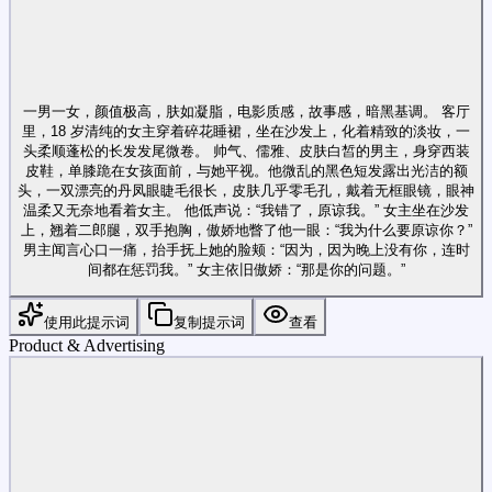
一男一女，颜值极高，肤如凝脂，电影质感，故事感，暗黑基调。 客厅
里，18 岁清纯的女主穿着碎花睡裙，坐在沙发上，化着精致的淡妆，一
头柔顺蓬松的长发发尾微卷。 帅气、儒雅、皮肤白皙的男主，身穿西装
皮鞋，单膝跪在女孩面前，与她平视。他微乱的黑色短发露出光洁的额
头，一双漂亮的丹凤眼睫毛很长，皮肤几乎零毛孔，戴着无框眼镜，眼神
温柔又无奈地看着女主。 他低声说：“我错了，原谅我。” 女主坐在沙发
上，翘着二郎腿，双手抱胸，傲娇地瞥了他一眼：“我为什么要原谅你？”
男主闻言心口一痛，抬手抚上她的脸颊：“因为，因为晚上没有你，连时
间都在惩罚我。” 女主依旧傲娇：“那是你的问题。”
使用此提示词
复制提示词
查看
Product & Advertising