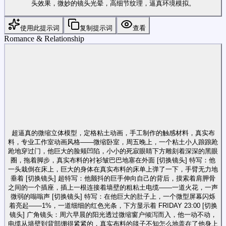
头效果，微妙的镜头光晕，高细节纹理，逼真环境模拟。
使用此提示词
复制提示词
查看
Romance & Relationship
超逼真的微缩立体模型，定格粘土动画，手工制作的触感材料，真实布
料，专业工作室动画风格——微缩卧室，周五晚上，一个粘土小人踉踉跄
跄地穿过门，他巨大的脸颊凹陷，小小的死寂眼睛下方雕刻着深深的黑眼
圈，拖着脚步，真实布料的衬衫皱巴巴地塞在外面 [切换镜头] 特写：他
一头栽倒在床上，巨大的身体在真实布料的床单上弹了一下，手臂无力地
垂着 [切换镜头] 超特写：他颤抖的巨手伸向自己的背后，摸索着肩胛骨
之间的一个插座，插上一根连接着墙壁的粗粘土电缆——一道火花，一声
微弱的嗡嗡声 [切换镜头] 特写：在他巨大的肚子上，一个微型屏幕闪烁
着亮起——1%，一道细细的红色光条，下方显示着 FRIDAY 23:00 [切换
镜头] 广角镜头：周六早晨的阳光透过微缩窗户倾泻而入，他一动不动，
电缆从墙壁到背部绷得紧紧的，真实布料的毯子不知怎么地盖在了他身上