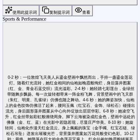
使用此提示词
复制提示词
查看
Sports & Performance
0-2 秒：一位敦煌飞天美人从鎏金壁画中飘然而出，手持一盏鎏金莲花
灯。随着灯光流转，她红金相间的仙袍如晚霞般绚烂，身后藻井图案
（红、金、青金石蓝交织）流光溢彩。2-4 秒：她轻踏七彩莲台，金绿丝
带随舞步飘扬。每一次旋转都带来一阵金粉飞舞，背景壁画中的飞天群
（朱红、明黄、孔雀绿）仿佛也随之舞动。4-6 秒：她的舞姿加快，仙袍
上的金色纹饰仿佛活了起来，腰间玉佩（红宝石、金饰、绿松石）碰撞出
流光，身后圆形藻井图案从中心向外绽放出层层华彩。6-8 秒：她凌空飞
升，红金丝带如彩虹般缠绕周身。脚下云海被染成红金色，壁画中远处的
佛像（金、红、蓝）在光影中若隐若现，尽显庄严华美。8-10 秒：她旋
转间，仙袍化作漫天红金流云。身上佩戴的珠宝（金手镯、红宝石链、绿
松石吊坠）迸发出璀璨光芒，背景藻井图案如万花筒般变幻色彩。10-12
秒：最终，她降落在巨大的金色莲花宝座上。红金仙袍如晚霞般铺展开