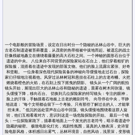
一个电影般的冒险场景，设定在日出时分一个隐秘的丛林山谷中。巨大的
古老石制遗迹被苔藓覆盖，从茂密的热带植被中拔地而起。被遗忘的战士
巨像残破地矗立在缠绕着藤蔓的高大石柱之间。一个神秘的圆形石台位于
遗迹的中央。 八位来自不同背景的探险家站在石台上，他们穿着粗犷的
探险服，混搭着在遗迹中发现的部落文物。他们的脸上流露出紧张、好奇
和坚毅。 一位身着深色现代探险装备的神秘向导缓慢地走过石台，探险
家们仔细地注视着他。风穿过丛林树冠和悬挂在石柱上的古老布幡。火把
燃烧着橙色的火焰，在石刻上投下摇曳的阴影。 镜头从一个广阔的航拍
镜头开始，展现出巨大的丛林山谷和隐秘的遗迹，晨雾在树木间弥漫。镜
头缓慢下降，移向石台。 切换到几位探险家的特写镜头：专注的眼神，
脸上的汗珠，手触摸着石地板上古老的雕刻符号。 向导停在中央，平静
地说道： “每个文明都会留下一个考验。只有那些了解过去的人，才能掌
控未来。” 低沉的远处雷声在山谷中回荡。镜头缓慢地围绕着这群人旋
转，他们互相看着对方，意识到这是一场危险探险的开始。 最后一个镜
头：一位探险家跪下，描摹着地面上一个发光的古老符号，暗示着遗迹中
隐藏的秘密。 极致电影化灯光，戏剧性氛围，逼真的人物表演，史诗冒
险电影风格，体积感日出雾气，丛林环境音，自然风动，浅景深，变形镜