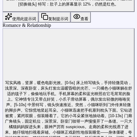
[切换镜头] 特写：肚子上的屏幕显示 12%，仍然是红色。
使用此提示词
复制提示词
查看
Romance & Relationship
写实风格，竖屏，暖色电影光效。[0-5s] 床上特写镜头，手持轻微晃动，
浅景深。深夜卧室，床头灯发出温暖昏暗的光芒。一只橘色小猫咪躺在舒
适的毯子下，偷偷地玩手机。手机屏幕的柔和蓝光映照在它毛茸茸的脸
上。它神情专注又带点好笑，小爪子滑动屏幕，偶尔发出轻微的咯咯笑
声。[5-10s] 中景特写，镜头快速推近。突然，小猫咪听到门外传来轻微
的脚步声。它惊慌地竖起耳朵。小猫咪迅速把手机塞到枕头下面。它钻进
被窝，紧闭双眼，假装睡着了。它的小耳朵紧张地抽动着。[10-13s] 门廊
广角镜头，固定机位，深景深。卧室门吱呀一声慢慢开了一条缝。一只大
橘猫妈妈探进头来，眼神严厉而 suspicious。走廊的柔和光线洒了进
来。她仔细地扫视着床铺。小猫咪正戏剧性地假装睡觉——身体僵硬，夸